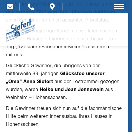
Die Schreinerei Siefert verloste im Rahmen eines
„Tag
der offenen Tür“ zum 120
–
jährigen Jubiläum
einen Schreiner für einen gesamten Arbeitstag.
Zahlreiche langjährige Kunden, neue Interessenten
und gute Bekannte feierten an diesem besonderen
Tag „120 Jahre Schreinerei Siefert“ zusammen
mit uns.
Glückliche Gewinner, die übrigens von der
mittlerweile 89- jährigen
Glücksfee unserer
„Oma“ Anna Siefert
aus der Lostrommel gezogen
wurden, waren
Heike und Jean
Jennewein
aus
Weinheim – Hohensachsen.
Die Gewinner freuen sich nun auf die fachmännische
Hilfe beim weiteren Innenausbau Ihres Hauses in
Hohensachsen.